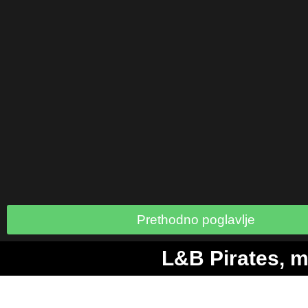
Prethodno poglavlje
L&B Pirates, m