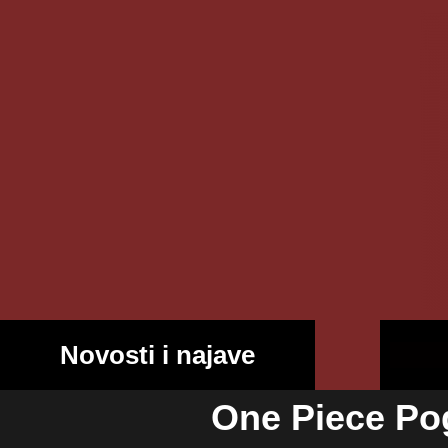
Novosti i najave
One Piece Pog